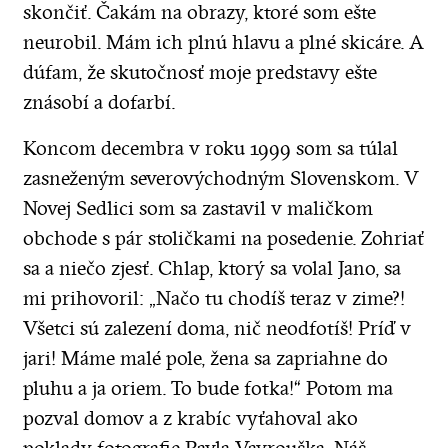
skončiť. Čakám na obrazy, ktoré som ešte
neurobil. Mám ich plnú hlavu a plné skicáre. A
dúfam, že skutočnosť moje predstavy ešte
znásobí a dofarbí.
Koncom decembra v roku 1999 som sa túlal
zasneženým severovýchodným Slovenskom. V
Novej Sedlici som sa zastavil v maličkom
obchode s pár stoličkami na posedenie. Zohriať
sa a niečo zjesť. Chlap, ktorý sa volal Jano, sa
mi prihovoril: „Načo tu chodíš teraz v zime?!
Všetci sú zalezení doma, nič neodfotíš! Príď v
jari! Máme malé pole, žena sa zapriahne do
pluhu a ja oriem. To bude fotka!“ Potom ma
pozval domov a z krabíc vyťahoval ako