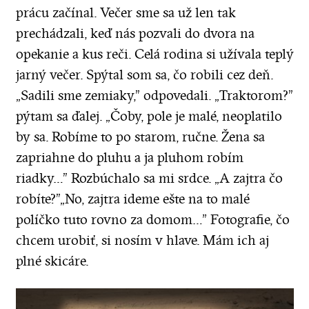
prácu začínal. Večer sme sa už len tak
prechádzali, keď nás pozvali do dvora na
opekanie a kus reči. Celá rodina si užívala teplý
jarný večer. Spýtal som sa, čo robili cez deň.
„Sadili sme zemiaky,” odpovedali. „Traktorom?”
pýtam sa ďalej. „Čoby, pole je malé, neoplatilo
by sa. Robíme to po starom, ručne. Žena sa
zapriahne do pluhu a ja pluhom robím
riadky…” Rozbúchalo sa mi srdce. „A zajtra čo
robíte?”„No, zajtra ideme ešte na to malé
políčko tuto rovno za domom…" Fotografie, čo
chcem urobiť, si nosím v hlave. Mám ich aj
plné skicáre.