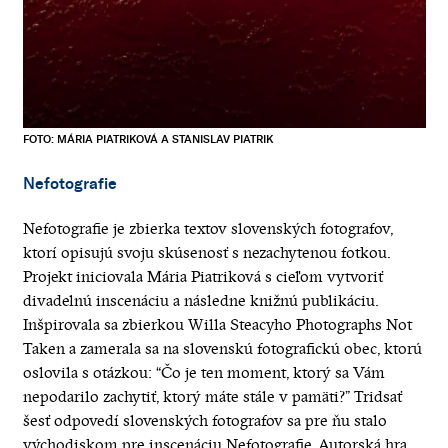
FOTO: MÁRIA PIATRIKOVÁ A STANISLAV PIATRIK
Nefotografie
Nefotografie je zbierka textov slovenských fotografov,
ktorí opisujú svoju skúsenosť s nezachytenou fotkou.
Projekt iniciovala Mária Piatriková s cieľom vytvoriť
divadelnú inscenáciu a následne knižnú publikáciu.
Inšpirovala sa zbierkou Willa Steacyho Photographs Not
Taken a zamerala sa na slovenskú fotografickú obec, ktorú
oslovila s otázkou: “Čo je ten moment, ktorý sa Vám
nepodarilo zachytiť, ktorý máte stále v pamäti?” Tridsať
šesť odpovedí slovenských fotografov sa pre ňu stalo
východiskom pre inscenáciu Nefotografie. Autorská hra