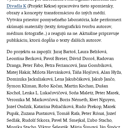
Divadla K
(Projekt Kekse) spracováva tieto spomienky,
obrazy a koncepty transformáciou do iných médií.
Vytvára priestor pomyselného laboratória, kde performeri
skúmajú materiály (texty, fotografickú tvorbu autorov,
médium fotografie...) a reagujú na ne. Aktuálne pripravuje
publikáciu, ktorú dopĺňa o texty ďalších autorov.
Do projektu sa zapojili: Juraj Bartoš, Laura Belišová,
Leontína Berková, Pavol Breier, Dávid Doroš, Radovan
Dranga, Peter Fabo, Petra Feriancová, Jana Gombíková,
Matej Hakár, Milota Havránková, Táňa Hojčová, Alan Hyža,
Dominika Jackuliaková, Lena Jakubčáková, Jakub Jančo,
Šymon Kliman, Robo Kočan, Martin Kochan, Dušan
Kochol, Lenka L. Lukačovičová, Soňa Maletz, Peter Marek,
Veronika M. Markovičová, Boris Németh, Kvet Nguyen,
Jozef Ondzik, Katarína Poliačiková, Rudo Prekop, Marek
Pupák, Zuzana Pustaiová, Tomáš Rafa, Peter Rónai, Jozef
Sedlák, Rudolf Sikora, Pavel M. Smejkal, Ľubo Stacho,
Monika Stacho, Viktor Šelesták, Mária Šimová, Ján Šipöcz,