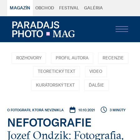
MAGAZÍN
OBCHOD
FESTIVAL
GALÉRIA
ROZHOVORY
PROFIL AUTORA
RECENZIE
TEORETICKÝ TEXT
VIDEO
KURÁTORSKÝ TEXT
ĎALŠIE
10.10.2021
3 MINÚTY
O FOTOGRAFII, KTORÁ NEVZNIKLA
NEFOTOGRAFIE
Jozef Ondzik: Fotografia,