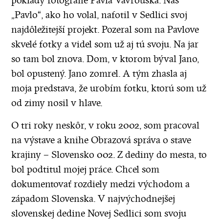
poklady fotografie Pavla Vavrouška. Náš
„Pavlo“, ako ho volal, nafotil v Sedlici svoj
najdôležitejší projekt. Pozeral som na Pavlove
skvelé fotky a videl som už aj tú svoju. Na jar
so tam bol znova. Dom, v ktorom býval Jano,
bol opustený. Jano zomrel. A tým zhasla aj
moja predstava, že urobím fotku, ktorú som už
od zimy nosil v hlave.
O tri roky neskôr, v roku 2002, som pracoval
na výstave a knihe Obrazová správa o stave
krajiny – Slovensko 002. Z dediny do mesta, to
bol podtitul mojej práce. Chcel som
dokumentovať rozdiely medzi východom a
západom Slovenska. V najvýchodnejšej
slovenskej dedine Novej Sedlici som svoju