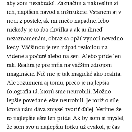
aby som nezabudol. Zaznačím a nakreslím si
ich, napíšem návod a inštrukcie. Vstanem aj v
noci z postele, ak mi niečo napadne, lebo
niekedy je to iba chvíľka a ak ju ihneď
nezaznamenám, obraz sa opäť vynorí nevedno
kedy. Väčšinou je ten nápad reakciou na
videné a počuté alebo na sen. Alebo príde len
tak. Realita je pre mňa najväčším zdrojom
imaginácie. Nič nie je tak magické ako realita.
Ale rozumiem aj tomu, prečo je najlepšia
fotografia tá, ktorú sme neurobili. Možno
lepšie povedané, ešte neurobili. Je totiž o sile,
ktorá nám dáva zmysel tvoriť ďalej. Veríme, že
to najlepšie ešte len príde. Ak by som si myslel,
že som svoju najlepšiu fotku už cvakol, je čas