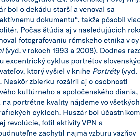
r bol o dekádu starší a venoval sa
ektívnemu dokumentu“, takže pôsobil via
olitér. Počas štúdia aj v nasledujúcich ro
noval fotografovaniu rómskeho etnika v cy
i
(vyd. v rokoch 1993 a 2008). Dodnes rez
u excentrický cyklus portrétov slovenský
vateľov, ktorý vyšiel v knihe
Portréty
(vyd.
. Neskôr zbierku rozšíril aj o osobnosti
vého kultúrneho a spoločenského diania,
 na portrétne kvality nájdeme vo všetkých
rafických cykloch. Huszár bol účastníkom
j revolúcie, fotil aktivity VPN a
udnuteľne zachytil najmä vzburu väzňov