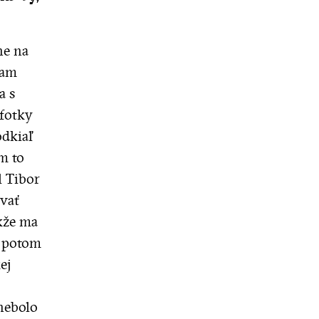
ne na
tam
a s
 fotky
odkiaľ
m to
l Tibor
ovať
akže ma
, potom
ej
 nebolo