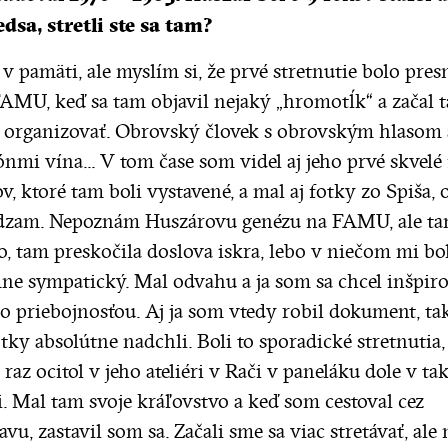
edsa, stretli ste sa tam?
v pamäti, ale myslím si, že prvé stretnutie bolo pres
AMU, keď sa tam objavil nejaký „hromotĺk“ a začal 
 organizovať. Obrovský človek s obrovským hlasom 
nmi vína... V tom čase som videl aj jeho prvé skvelé
v, ktoré tam boli vystavené, a mal aj fotky zo Spiša, 
zam. Nepoznám Huszárovu genézu na FAMU, ale ta
o, tam preskočila doslova iskra, lebo v niečom mi bo
ne sympatický. Mal odvahu a ja som sa chcel inšpir
ho priebojnosťou. Aj ja som vtedy robil dokument, t
otky absolútne nadchli. Boli to sporadické stretnutia
raz ocitol v jeho ateliéri v Rači v paneláku dole v tak
i. Mal tam svoje kráľovstvo a keď som cestoval cez
avu, zastavil som sa. Začali sme sa viac stretávať, ale