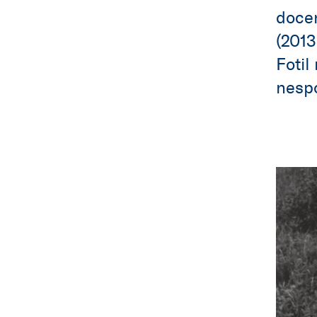
docen
(2013
Fotil
nespo