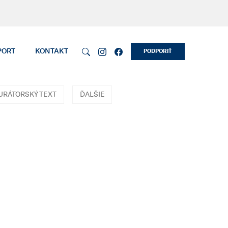
PORT
KONTAKT
PODPORIŤ
URÁTORSKÝ TEXT
ĎALŠIE