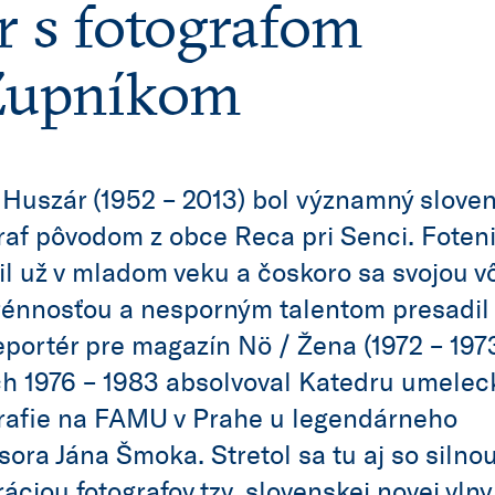
 s fotografom
Župníkom
 Huszár (1952 – 2013) bol významný slove
raf pôvodom z obce Reca pri Senci. Foten
il už v mladom veku a čoskoro sa svojou v
énnosťou a nesporným talentom presadil
eportér pre magazín Nö / Žena (1972 – 1973
h 1976 – 1983 absolvoval Katedru umelec
rafie na FAMU v Prahe u legendárneho
sora Jána Šmoka. Stretol sa tu aj so silno
áciou fotografov tzv. slovenskej novej vln