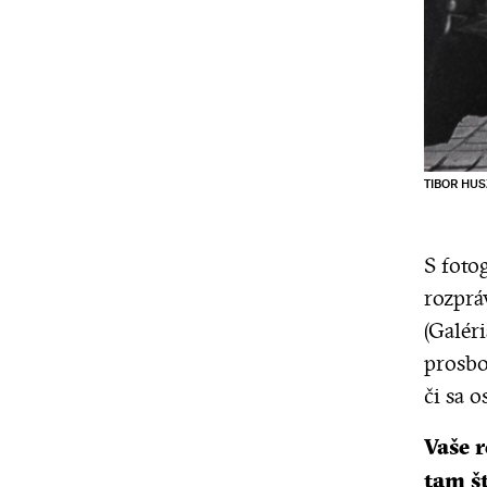
TIBOR HUSZ
S foto
rozprá
(Galéri
prosbo
či sa 
Vaše 
tam št