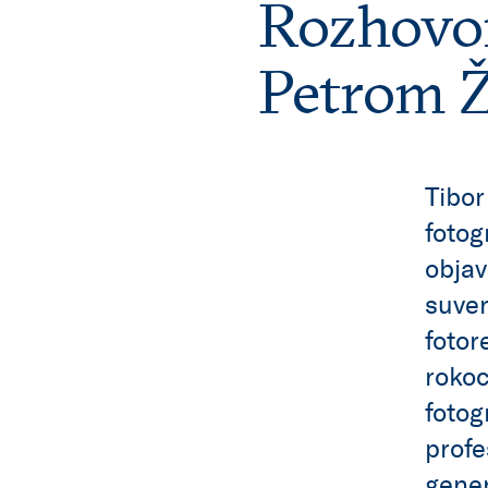
Rozhovor
Petrom 
Tibor
fotog
objav
suver
fotor
rokoc
fotog
profe
gener