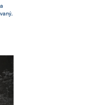
ra
vaný.