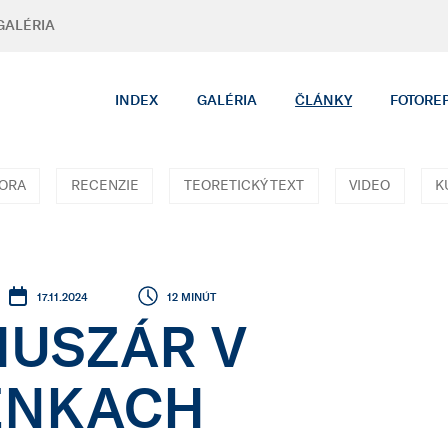
GALÉRIA
INDEX
GALÉRIA
ČLÁNKY
FOTORE
TORA
RECENZIE
TEORETICKÝ TEXT
VIDEO
K
17.11.2024
12 MINÚT
HUSZÁR V
ENKACH