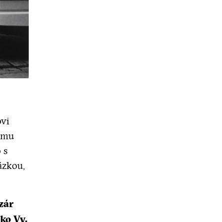
vi
ôjmu
 s
ázkou,
zár
ko Vy,