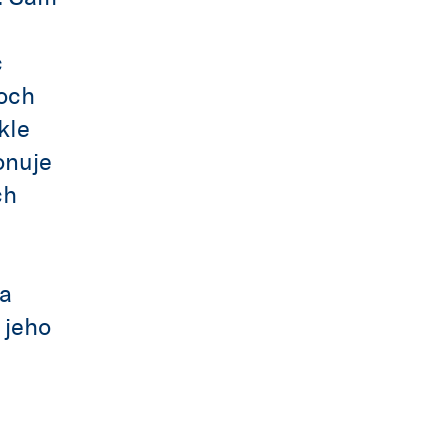
c
koch
kle
onuje
ch
 a
 jeho