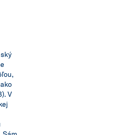
nský
ie
ôľou,
 ako
). V
kej
u
y. Sám