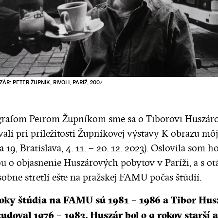
ÁR: PETER ŽUPNÍK, RIVOLI, PARÍŽ, 2007
grafom Petrom Župníkom sme sa o Tiborovi Huszáro
vali pri príležitosti Župníkovej výstavy K obrazu m
a 19, Bratislava, 4. 11. – 20. 12. 2023). Oslovila som ho
u o objasnenie Huszárových pobytov v Paríži, a s ot
osobne stretli ešte na pražskej FAMU počas štúdií.
roky štúdia na FAMU sú 1981 – 1986 a Tibor Hus
udoval 1976 – 1983. Huszár bol o 9 rokov starší a