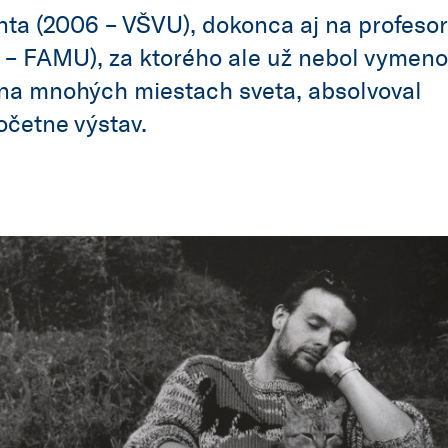
ta (2006 – VŠVU), dokonca aj na profeso
 – FAMU), za ktorého ale už nebol vymeno
 na mnohých miestach sveta, absolvoval
četne výstav.