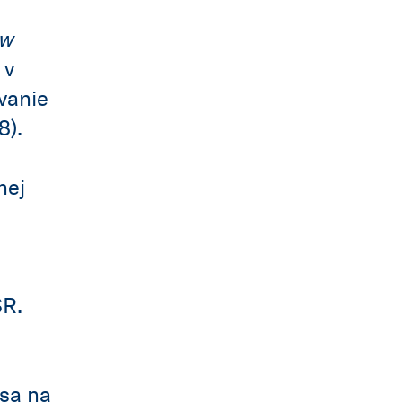
w
 v
ovanie
8).
nej
SR.
 sa na