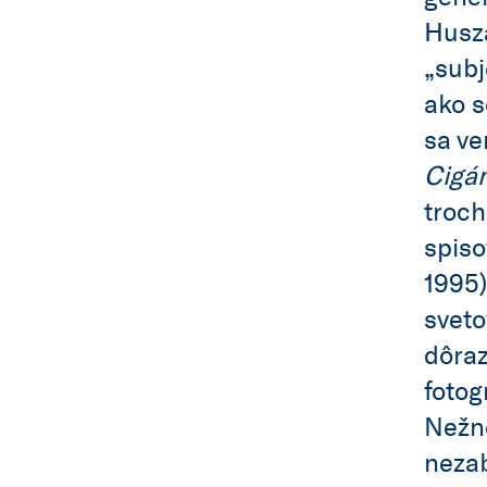
Huszá
„subj
ako s
sa ve
Cigán
troch
spiso
1995)
sveto
dôraz
fotog
Nežne
nezab