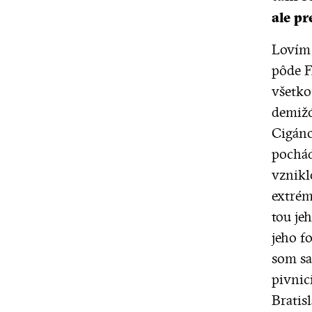
ale pr
Lovím 
pôde F
všetko
demižó
Cigáno
pochád
vznikl
extrém
tou je
jeho f
som sa 
pivnic
Bratisl