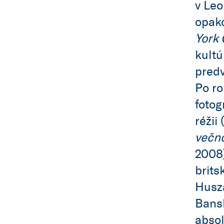
v Leo
opako
York 
kultú
predv
Po ro
fotog
réžii (
večno
2008
brits
Huszá
Bansk
absol