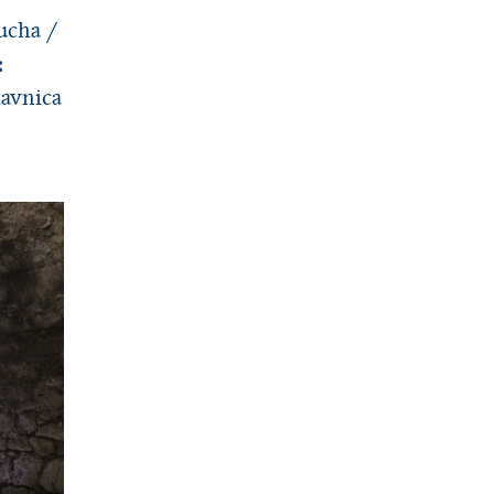
ucha /
:
iavnica