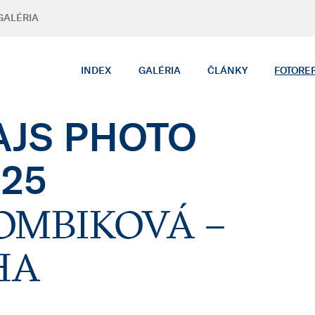
GALÉRIA
INDEX
GALÉRIA
ČLÁNKY
FOTORE
JS PHOTO
025
OMBIKOVÁ –
HA