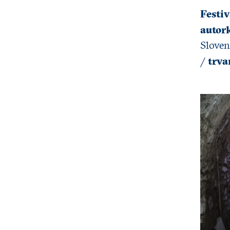
Festiv
autor
Sloven
trva
/