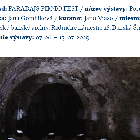
al:
názov výstavy:
PARADAJS PHOTO FEST
/
Por
ka:
kurátor:
miesto
Jana Gombiková
/
Jano Viazo
/
ský banský archív, Radničné námestie 16, Banská Št
nie výstavy:
07. 06. – 15. 07. 2025