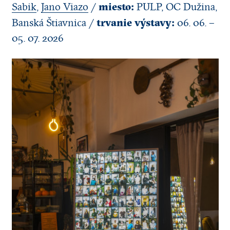
miesto:
Sabik
,
Jano Viazo
/
PULP, OC Dužina,
trvanie výstavy:
Banská Štiavnica /
06. 06. –
05. 07. 2026