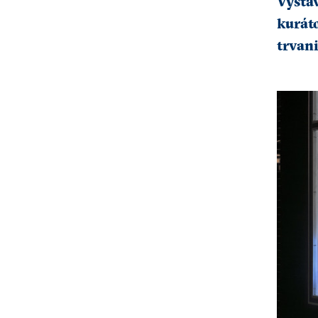
Výsta
kuráto
trvani