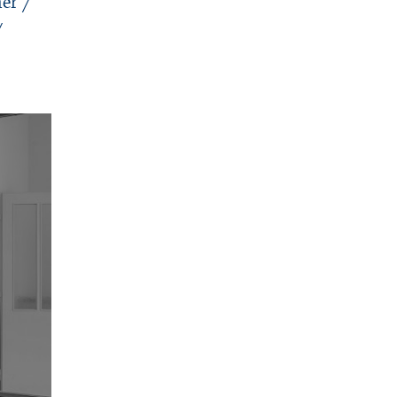
er /
/