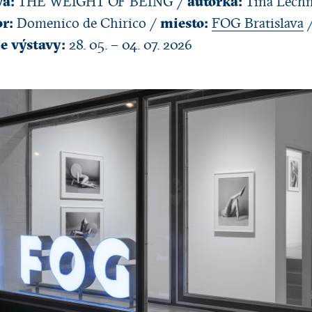
va:
autorka:
THE WEIGHT OF BEING /
Tina Lechn
r:
miesto:
Domenico de Chirico /
FOG Bratislava
e výstavy:
28. 05. – 04. 07. 2026