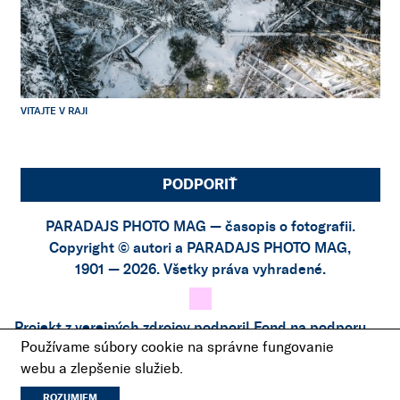
VITAJTE V RAJI
PODPORIŤ
PARADAJS PHOTO MAG — časopis o fotografii.
Copyright © autori a PARADAJS PHOTO MAG,
1901 — 2026. Všetky práva vyhradené.
Projekt z verejných zdrojov podporil
Fond na podporu
Používame súbory cookie na správne fungovanie
umenia
.
webu a zlepšenie služieb.
Projekt bol podporený finančným príspevkom z
Fondu
LITA
.
ROZUMIEM