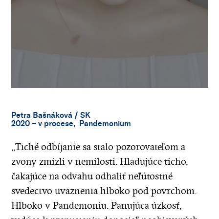
Petra Bašnáková
/ SK
2020 – v procese, Pandemonium
,,Tiché odbíjanie sa stalo pozorovateľom a
zvony zmizli v nemilosti. Hladujúce ticho,
čakajúce na odvahu odhaliť neľútostné
svedectvo uväznenia hlboko pod povrchom.
Hlboko v Pandemoniu. Panujúca úzkosť,