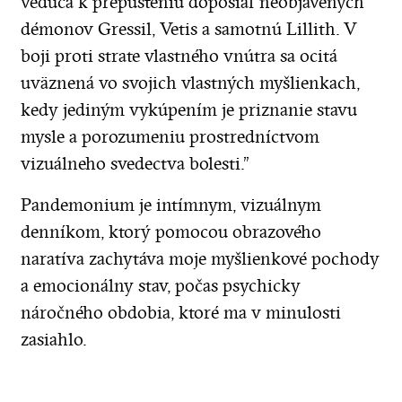
vedúca k prepusteniu doposiaľ neobjavených
démonov Gressil, Vetis a samotnú Lillith. V
boji proti strate vlastného vnútra sa ocitá
uväznená vo svojich vlastných myšlienkach,
kedy jediným vykúpením je priznanie stavu
mysle a porozumeniu prostredníctvom
vizuálneho svedectva bolesti.”
Pandemonium je intímnym, vizuálnym
denníkom, ktorý pomocou obrazového
naratíva zachytáva moje myšlienkové pochody
a emocionálny stav, počas psychicky
náročného obdobia, ktoré ma v minulosti
zasiahlo.