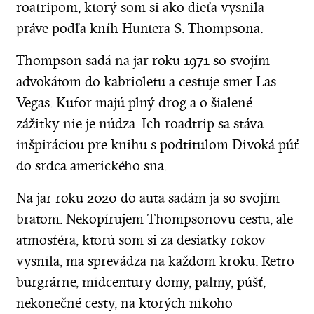
roatripom, ktorý som si ako dieťa vysnila
práve podľa kníh Huntera S. Thompsona.
Thompson sadá na jar roku 1971 so svojím
advokátom do kabrioletu a cestuje smer Las
Vegas. Kufor majú plný drog a o šialené
zážitky nie je núdza. Ich roadtrip sa stáva
inšpiráciou pre knihu s podtitulom Divoká púť
do srdca amerického sna.
Na jar roku 2020 do auta sadám ja so svojím
bratom. Nekopírujem Thompsonovu cestu, ale
atmosféra, ktorú som si za desiatky rokov
vysnila, ma sprevádza na každom kroku. Retro
burgrárne, midcentury domy, palmy, púšť,
nekonečné cesty, na ktorých nikoho