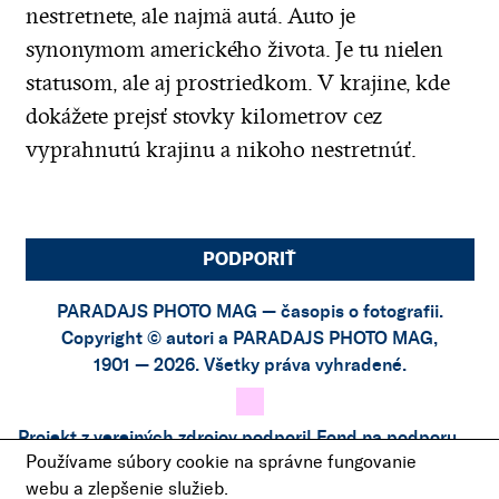
nestretnete, ale najmä autá. Auto je
synonymom amerického života. Je tu nielen
statusom, ale aj prostriedkom. V krajine, kde
dokážete prejsť stovky kilometrov cez
vyprahnutú krajinu a nikoho nestretnúť.
PODPORIŤ
PARADAJS PHOTO MAG — časopis o fotografii.
Copyright © autori a PARADAJS PHOTO MAG,
1901 — 2026. Všetky práva vyhradené.
Projekt z verejných zdrojov podporil
Fond na podporu
Používame súbory cookie na správne fungovanie
umenia
.
webu a zlepšenie služieb.
Projekt bol podporený finančným príspevkom z
Fondu