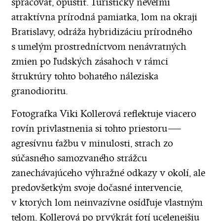
spracovať, opustiť. Turisticky neveľmi
atraktívna prírodná pamiatka, lom na okraji
Bratislavy, odráža hybridizáciu prírodného
s umelým prostredníctvom nenávratných
zmien po ľudských zásahoch v rámci
štruktúry tohto bohatého náleziska
granodioritu.
Fotografka Viki Kollerová reflektuje viacero
rovín privlastnenia si tohto priestoru —
agresívnu ťažbu v minulosti, strach zo
súčasného samozvaného strážcu
zanechávajúceho výhražné odkazy v okolí, ale
predovšetkým svoje dočasné intervencie,
v ktorých lom neinvazívne osídľuje vlastným
telom. Kollerová po prvýkrát fotí ucelenejšiu