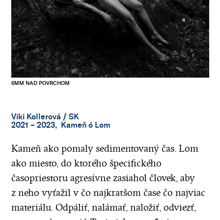
6MM NAD POVRCHOM
Viki Kollerová
/ SK
2021 – 2023, Kameň ó Lom
Kameň ako pomaly sedimentovaný čas. Lom
ako miesto, do ktorého špecifického
časopriestoru agresívne zasiahol človek, aby
z neho vyťažil v čo najkratšom čase čo najviac
materiálu. Odpáliť, nalámať, naložiť, odviezť,