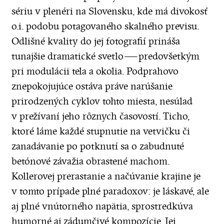
sériu v plenéri na Slovensku, kde má divokosť
o.i. podobu potagovaného skalného previsu.
Odlišné kvality do jej fotografií prináša
tunajšie dramatické svetlo — predovšetkým
pri modulácii tela a okolia. Podprahovo
znepokojujúce ostáva práve narúšanie
prirodzených cyklov tohto miesta, nesúlad
v prežívaní jeho rôznych časovostí. Ticho,
ktoré láme každé stupnutie na vetvičku či
zanadávanie po potknutí sa o zabudnuté
betónové závažia obrastené machom.
Kollerovej prerastanie a načúvanie krajine je
v tomto prípade plné paradoxov: je láskavé, ale
aj plné vnútorného napätia, sprostredkúva
humorné aj zádumčivé kompozície. Jej