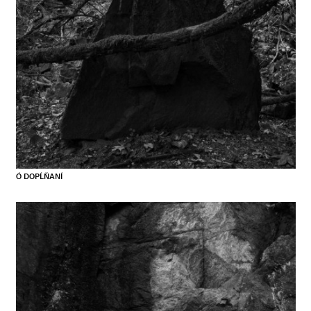
Ó DOPĹŇANÍ