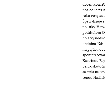
docentkou. Pô
posledné tri 
roku 2019 sa 
Špecializuje s
politiky. V ro
podtitulom Ofi
bola výsledk
obdobia. Násl
mapujúcu obd
spolupracoval
Katarínou Baj
Sen x skutočn
sa stala najn
cenou Nadácie