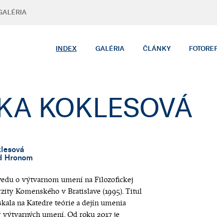
GALÉRIA
INDEX
GALÉRIA
ČLÁNKY
FOTORE
KA KOKLESOVÁ
lesová
ad Hronom
vedu o výtvarnom umení na Filozofickej
rzity Komenského v Bratislave (1995). Titul
skala na Katedre teórie a dejín umenia
 výtvarných umení. Od roku 2017 je