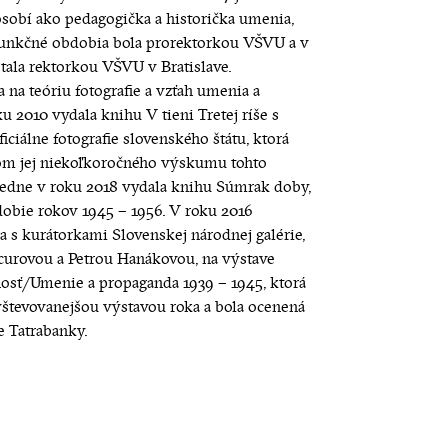
sobí ako pedagogička a historička umenia,
funkčné obdobia bola prorektorkou VŠVU a v
stala rektorkou VŠVU v Bratislave.
a na teóriu fotografie a vzťah umenia a
ku 2010 vydala knihu V tieni Tretej ríše s
ciálne fotografie slovenského štátu, ktorá
om jej niekoľkoročného výskumu tohto
edne v roku 2018 vydala knihu Súmrak doby,
obie rokov 1945 – 1956. V roku 2016
a s kurátorkami Slovenskej národnej galérie,
curovou a Petrou Hanákovou, na výstave
osť/Umenie a propaganda 1939 – 1945, ktorá
avštevovanejšou výstavou roka a bola ocenená
 Tatrabanky.